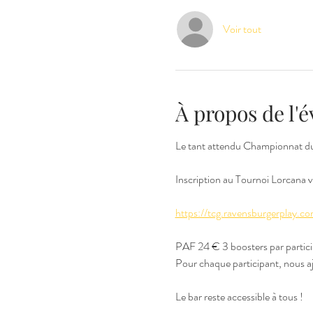
Voir tout
À propos de l
Le tant attendu Championnat du S
Inscription au Tournoi Lorcana via
https://tcg.ravensburgerplay.c
PAF 24 € 3 boosters par partic
Pour chaque participant, nous a
Le bar reste accessible à tous !