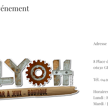
événement
Adresse 
8 Place 
06130 G
Tél. 04.9
Horaires
Lundi :
Mardi / J