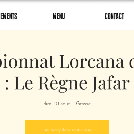
NEMENTS
MENU
CONTACT
onnat Lorcana d
: Le Règne Jafar
dim. 10 août
  |  
Grasse
Les inscriptions sont closes