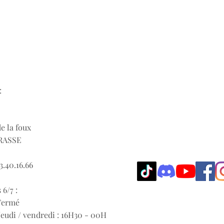
:
de la foux
RASSE
3.40.16.66
 6/7 :
 Fermé
eudi / vendredi : 1
6H30 - 00H