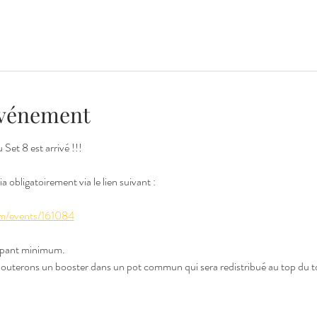
'événement
et 8 est arrivé !!!
 obligatoirement via le lien suivant :
om/events/161084
ipant minimum.
jouterons un booster dans un pot commun qui sera redistribué au top du t