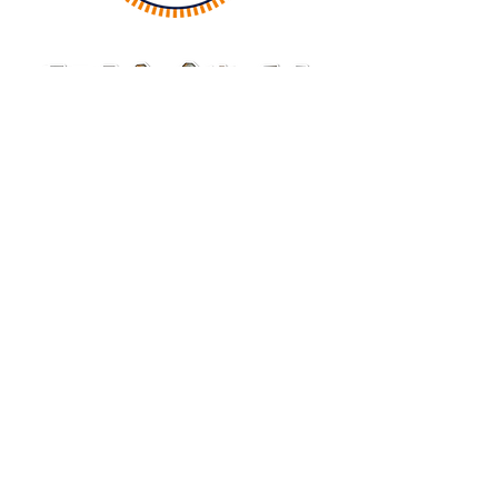
Adresse :
8 Place de la foux
06130 GRASSE
Tél.
04.93.40.16.66
Horaires 6/7 :
Lundi : Fermé
Mardi / Jeudi / vendredi : 1
6H30 - 00H