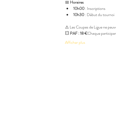
📅 
Horaires
10h00
 : Inscriptions
10h30
 : Début du tournoi
⚠️ Les Coupes de Ligue ne peuven
💥 
PAF : 18 €
Chaque participan
Afficher plus