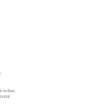
:
de la foux
RASSE