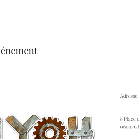
événement
Adresse 
8 Place 
06130 G