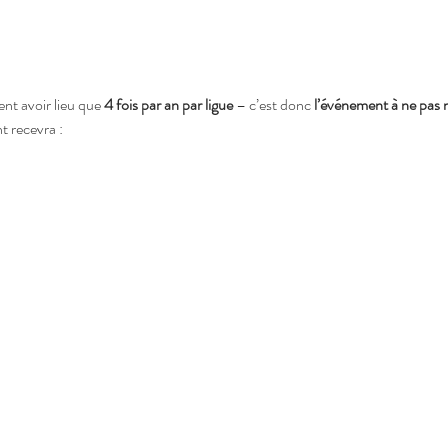
t avoir lieu que 
4 fois par an par ligue
 – c’est donc 
l’événement à ne pas
t recevra :