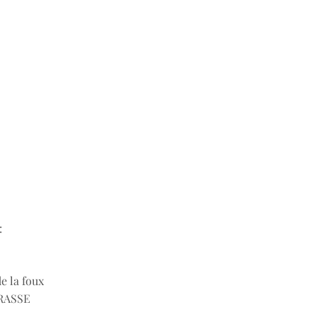
:
de la foux
RASSE