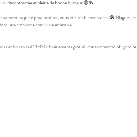
 fun, décontractée et pleine de bonne humeur 😄🍻
 papoter ou juste pour profiter, vous êtes les bienvenu·e·s !🎤 Blagues, re
ans une ambiance conviviale et festive !
cks et boissons à 19H30  Evènements gratuit, consommation obligatoire 