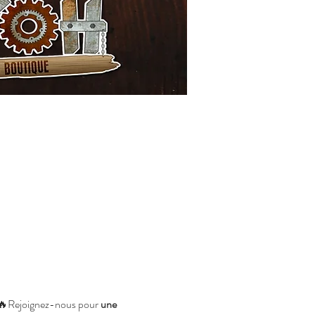
? 🔥Rejoignez-nous pour 
une 