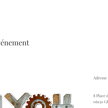
événement
Adresse 
8 Place 
06130 G