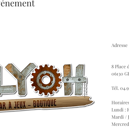
événement
Adresse 
8 Place 
06130 G
Tél. 04.9
Horaires
Lundi :
Mardi / J
Mercred