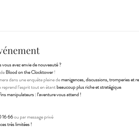
'événement
 vous avez envie de nouveauté ?
de 
Blood on the Clocktower
 !
înera dans une enquête pleine de 
manigances, discussions, tromperies et 
eprend l’esprit tout en étant 
beaucoup plus riche et stratégique
.
ins manipulateurs : l’aventure vous attend !
 16 66
 ou par message privé
es très limitées !