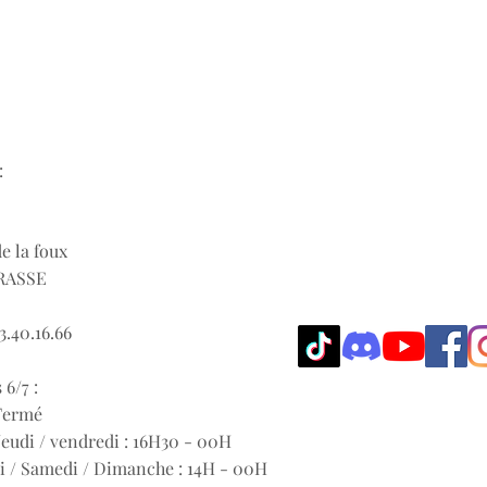
:
de la foux
RASSE
3.40.16.66
 6/7 :
 Fermé
eudi / vendredi : 1
6H30 - 00H
i / Samedi / Dimanche : 14H - 00H