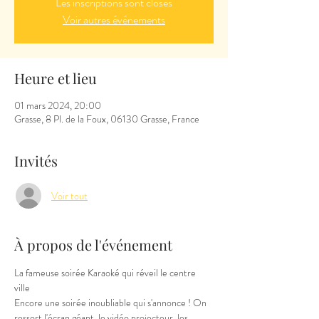
Les inscriptions sont closes
Voir autres événements
Heure et lieu
01 mars 2024, 20:00
Grasse, 8 Pl. de la Foux, 06130 Grasse, France
Invités
Voir tout
À propos de l'événement
La fameuse soirée Karaoké qui réveil le centre 
ville 
Encore une soirée inoubliable qui s'annonce ! On 
ressort l'écran géant, le vidéo projecteur, les 