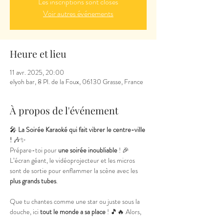
Les inscriptions sont closes
Voir autres événements
Heure et lieu
11 avr. 2025, 20:00
elyoh bar, 8 Pl. de la Foux, 06130 Grasse, France
À propos de l'événement
🎤 
La Soirée Karaoké qui fait vibrer le centre-ville 
!
 🎶✨
Prépare-toi pour 
une soirée inoubliable
 ! 🎉 
L’écran géant, le vidéoprojecteur et les micros 
sont de sortie pour enflammer la scène avec les 
plus grands tubes
.
Que tu chantes comme une star ou juste sous la 
douche, ici 
tout le monde a sa place
 ! 🎵🔥 Alors, 