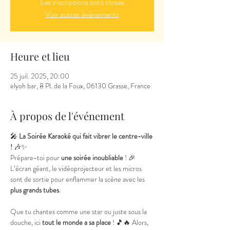
Les inscriptions sont closes
Voir autres événements
Heure et lieu
25 juil. 2025, 20:00
elyoh bar, 8 Pl. de la Foux, 06130 Grasse, France
À propos de l'événement
🎤 
La Soirée Karaoké qui fait vibrer le centre-ville 
!
 🎶✨
Prépare-toi pour 
une soirée inoubliable
 ! 🎉 
L’écran géant, le vidéoprojecteur et les micros 
sont de sortie pour enflammer la scène avec les 
plus grands tubes
.
Que tu chantes comme une star ou juste sous la 
douche, ici 
tout le monde a sa place
 ! 🎵🔥 Alors, 