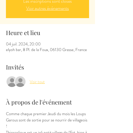
Les inscriptions sont closes
Voir autres événements
Heure et lieu
04 juil. 2024, 20:00
elyoh bar, 8 Pl. de la Foux, 06130 Grasse, France
Invités
Voir tout
À propos de l'événement
Comme chaque premier Jeudi du mois les Loups 
Garous sont de sortie pour se nourrir de villageois 
!
Thiercelieux est un joli petit village de l'Est, bien à 