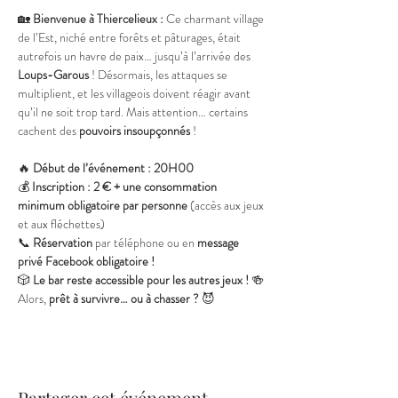
🏡 
Bienvenue à Thiercelieux : 
Ce charmant village 
de l’Est, niché entre forêts et pâturages, était 
autrefois un havre de paix… jusqu’à l’arrivée des 
Loups-Garous
 ! Désormais, les attaques se 
multiplient, et les villageois doivent réagir avant 
qu’il ne soit trop tard. Mais attention… certains 
cachent des 
pouvoirs insoupçonnés
 !
🔥 
Début de l’événement : 20H00
💰 
Inscription : 2 € + une consommation 
minimum obligatoire par personne
 (accès aux jeux 
et aux fléchettes)
📞 
Réservation
 par téléphone ou en 
message 
privé Facebook obligatoire !
🎲 
Le bar reste accessible pour les autres jeux !
 🍻
Alors, 
prêt à survivre… ou à chasser ?
 😈
Partager cet événement