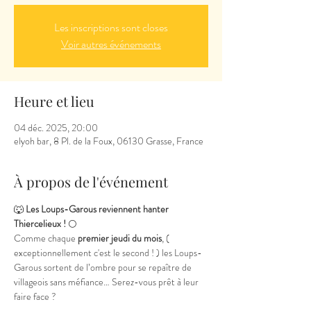
Les inscriptions sont closes
Voir autres événements
Heure et lieu
04 déc. 2025, 20:00
elyoh bar, 8 Pl. de la Foux, 06130 Grasse, France
À propos de l'événement
🐺 
Les Loups-Garous reviennent hanter 
Thiercelieux !
 🌕
Comme chaque 
premier jeudi du mois
, ( 
exceptionnellement c'est le second ! ) les Loups-
Garous sortent de l’ombre pour se repaître de 
villageois sans méfiance… Serez-vous prêt à leur 
faire face ?