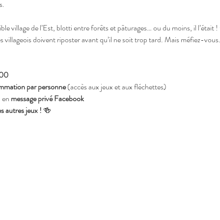
s.
ible village de l’Est, blotti entre forêts et pâturages… ou du moins, il l’était
es villageois doivent riposter avant qu’il ne soit trop tard. Mais méfiez-vou
H00
ommation par personne
 (accès aux jeux et aux fléchettes)
 en 
message privé Facebook
s autres jeux !
 🍻