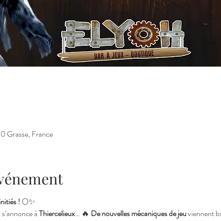
130 Grasse, France
'événement
itiés !
 🌕✨
 s’annonce à 
Thiercelieux
… 🔥 
De nouvelles mécaniques de jeu
 viennent bo