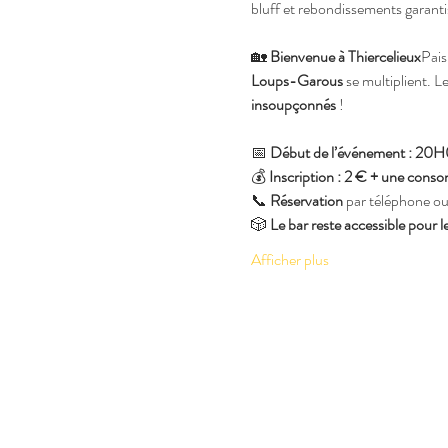
bluff et rebondissements garanti
🏡 
Bienvenue à Thiercelieux
Pais
Loups-Garous
 se multiplient. L
insoupçonnés
 !
📅 
Début de l’événement : 20
💰 
Inscription : 2 € + une cons
📞 
Réservation
 par téléphone ou
🎲 
Le bar reste accessible pour le
Afficher plus