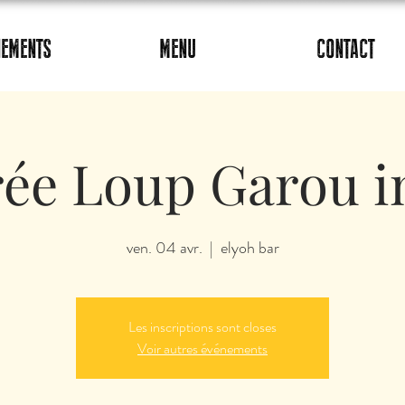
NEMENTS
MENU
CONTACT
rée Loup Garou in
ven. 04 avr.
  |  
elyoh bar
Les inscriptions sont closes
Voir autres événements