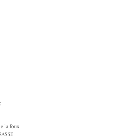
:
de la foux
RASSE