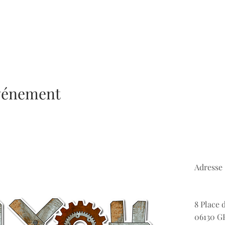
événement
Adresse 
8 Place 
06130 G