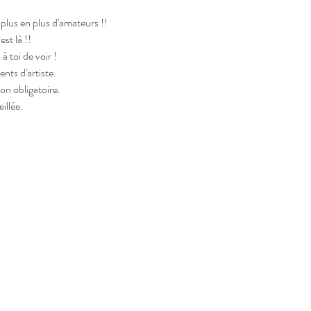
plus en plus d'amateurs !!
st là !!
 toi de voir !
ents d'artiste.
n obligatoire.
illée.